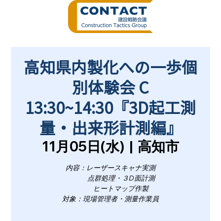
高知県内製化への一歩個
別体験会 C
13:30~14:30『3D起工測
量・出来形計測編』
11月05日(水)
  |  
高知市
内容：レーザースキャナ実測
点群処理・３D面計測
ヒートマップ作製
対象：現場管理者・測量作業員