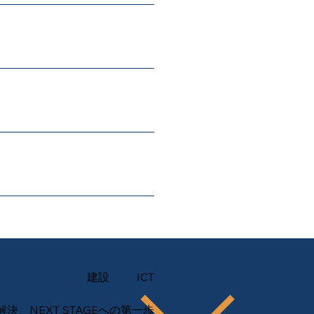
建設
ICT
決、NEXT STAGEへの第一歩